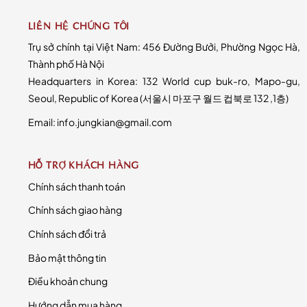
LIÊN HỆ CHÚNG TÔI
Trụ sở chính tại Việt Nam: 456 Đường Bưởi, Phường Ngọc Hà,
Thành phố Hà Nội
Headquarters in Korea: 132 World cup buk-ro, Mapo-gu,
Seoul, Republic of Korea (서울시 마포구 월드 컵북로 132 ,1층)
Email: info.jungkian@gmail.com
HỖ TRỢ KHÁCH HÀNG
Chính sách thanh toán
Chính sách giao hàng
Chính sách đổi trả
Bảo mật thông tin
Điều khoản chung
Hướng dẫn mua hàng