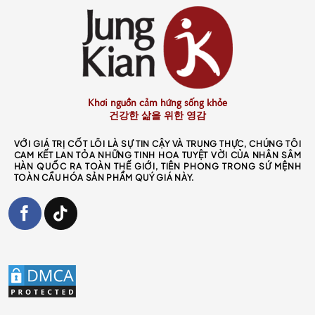
Khơi nguồn cảm hứng sống khỏe
건강한 삶을 위한 영감
VỚI GIÁ TRỊ CỐT LÕI LÀ SỰ TIN CẬY VÀ TRUNG THỰC, CHÚNG TÔI
CAM KẾT LAN TỎA NHỮNG TINH HOA TUYỆT VỜI CỦA NHÂN SÂM
HÀN QUỐC RA TOÀN THẾ GIỚI, TIÊN PHONG TRONG SỨ MỆNH
TOÀN CẦU HÓA SẢN PHẨM QUÝ GIÁ NÀY.