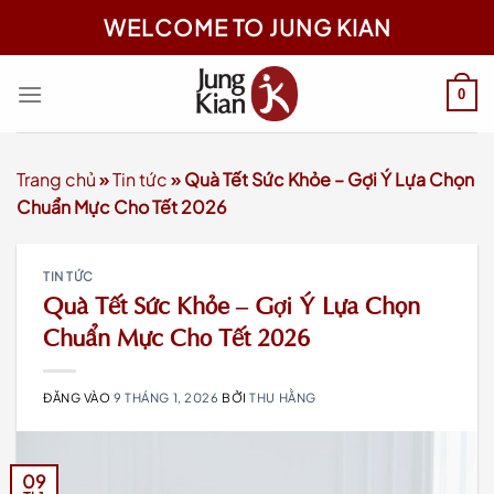
Bỏ
WELCOME TO JUNG KIAN
qua
nội
dung
0
Trang chủ
»
Tin tức
»
Quà Tết Sức Khỏe – Gợi Ý Lựa Chọn
Chuẩn Mực Cho Tết 2026
TIN TỨC
Quà Tết Sức Khỏe – Gợi Ý Lựa Chọn
Chuẩn Mực Cho Tết 2026
ĐĂNG VÀO
9 THÁNG 1, 2026
BỞI
THU HẰNG
09